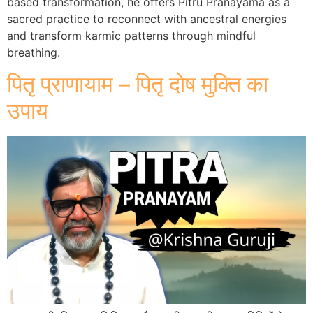
based transformation, he offers Pitru Pranayama as a
sacred practice to reconnect with ancestral energies
and transform karmic patterns through mindful
breathing.
पितृ प्राणायाम – पितृ दोष मुक्ति का
उपाय