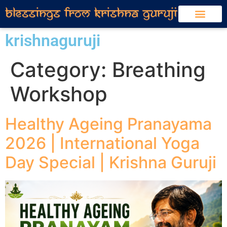
krishnaguruji
Category:
Breathing
Workshop
Healthy Ageing Pranayama
2026 | International Yoga
Day Special | Krishna Guruji