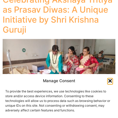
as Prasav Diwas: A Unique
Initiative by Shri Krishna
Guruji
Manage Consent
To provide the best experiences, we use technologies like cookies to
A Festival of New Beginnings and Compassion, akshya
store and/or access device information. Consenting to these
tritiya 2026 is a time celebrated for its auspicious
technologies will allow us to process data such as browsing behavior or
unique IDs on this site. Not consenting or withdrawing consent, may
significance. Continuing the rhythm of transformation
adversely affect certain features and functions.
through festivals, Shri Krishna Guruji from Indore