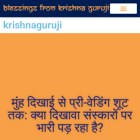
ABOUT KRISHNA GURU JI
HEALING SESSIONS
MEDIA COVERAGE
SOCIAL SERVICE INITIATIVES
जीवन आपका सुझाव मेरा – KRISHNA GURUJI SHORTS
krishnaguruji
मुंह दिखाई से प्री-वेडिंग शूट
तक: क्या दिखावा संस्कारों पर
भारी पड़ रहा है?