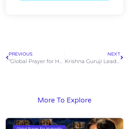
PREVIOUS
NEXT
“Global Prayer for Humanity on Canada Day: Krishna Guruji’s One World Family Initiative
Krishna Guruji Leads 249th U.S. Independence Day Celebration with Global Prayer for Peace
More To Explore
Global Prayer For Humanity