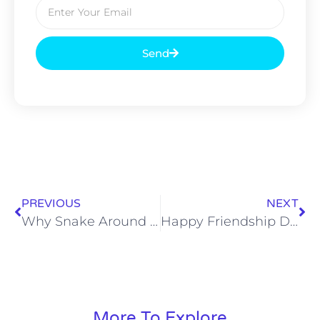
Send
PREVIOUS
NEXT
Why Snake Around Lord Shiva’s Neck? A Wake-Up Message for Youth on Nag Panchami 2025
Happy Friendship Day 2025 – Krishna Guruji’s Divine Message
More To Explore