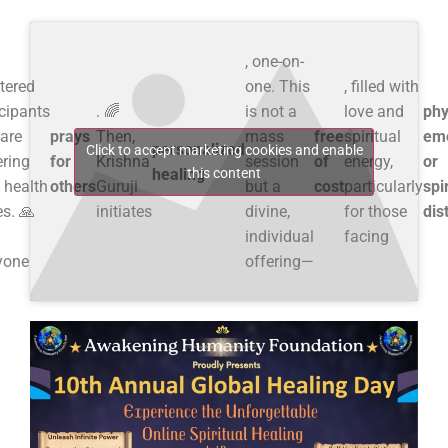
l
, one-on-
tered
one. This
, filled with
icipants
. 🌈
is not a
love and
phy
are
prays
Then,
mass
free
spiritual
emo
personalized
Click to accept marketing cookies and enable
ering
for
Krishna
session
of
energy,
or
healing
this content
 health
others
Guruji
but a
cost
particularly
spi
s. 🙏
initiates
divine,
for those
dis
individual
facing
yone
offering—