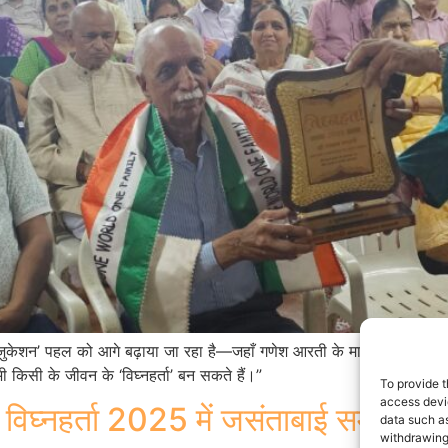
्री एजुकेशन’ पहल को आगे बढ़ाया जा रहा है—जहाँ गणेश आरती के मानवीय संदेश को स
 किसी के जीवन के ‘विघ्नहर्ता’ बन सकते हैं।”
To provide t
access devic
: विघ्नहर्ता 2025 में जसंताबाई सम्मानित
data such as
withdrawing