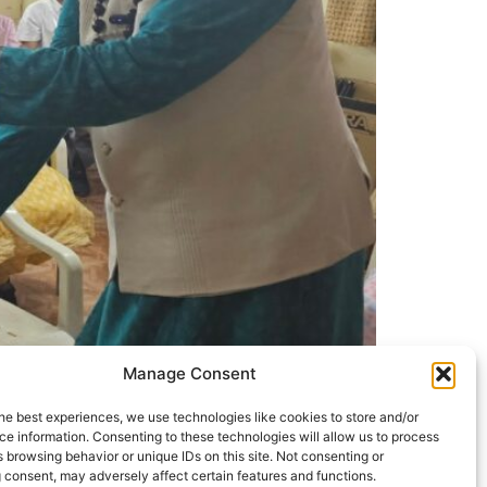
Manage Consent
ामाजिक सेवा से जोड़कर इंदौर के वंचित विद्यार्थियों को
he best experiences, we use technologies like cookies to store and/or
e information. Consenting to these technologies will allow us to process
 browsing behavior or unique IDs on this site. Not consenting or
 consent, may adversely affect certain features and functions.