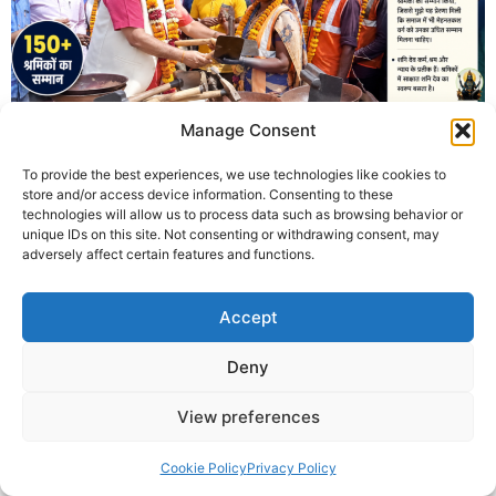
Manage Consent
To provide the best experiences, we use technologies like cookies to
शनि जयंती एवं शनिचर अमावस्या पर उज्जैन में कृष्णा गुरुजी द्वारा 150 से
store and/or access device information. Consenting to these
अधिक श्रमिकों का सम्मान कर उन्हें गैती, फावड़ा, तगारी सहित आवश्यक
technologies will allow us to process data such as browsing behavior or
लोहे के औजार वितरित किए गए। राम मंदिर निर्माण श्रमिकों के सम्मान से
unique IDs on this site. Not consenting or withdrawing consent, may
adversely affect certain features and functions.
प्रेरित इस अभियान ने श्रम सम्मान और मानव सेवा का संदेश दिया।
© 2025 Krishna Guruji |
Privacy Policy
|
Cookie Policy
Accept
Deny
View preferences
Cookie Policy
Privacy Policy