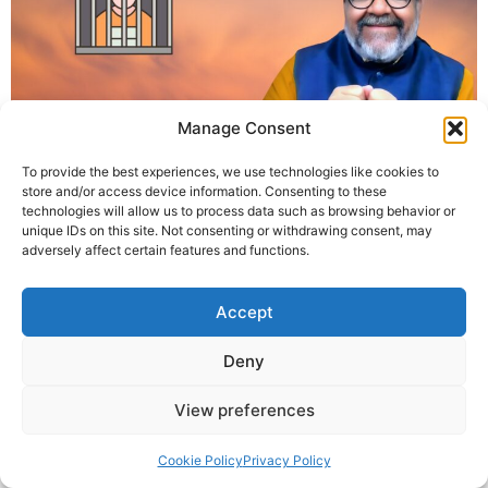
गुरु पूर्णिमा जेल आयोजन | भैरवगढ़ जेल उज्जैन में कृष्णा गुरुजी का मार्गदर्शन
Manage Consent
दिवस भैरवगढ़ जेल में गुरु पूर्णिमा का महत्व उज्जैन, 21 जुलाई 2024।
To provide the best experiences, we use technologies like cookies to
आषाढ़ शुक्ल पक्ष की पूर्णिमा को गुरु पूर्णिमा कहा जाता है। इस बार उज्जैन
store and/or access device information. Consenting to these
की भैरवगढ़ केंद्रीय जेल में अनूठा आयोजन हुआ। इसे गुरु पूर्णिमा जेल
technologies will allow us to process data such as browsing behavior or
आयोजन नाम दिया गया। […]
unique IDs on this site. Not consenting or withdrawing consent, may
adversely affect certain features and functions.
© 2025 Krishna Guruji |
Privacy Policy
|
Cookie Policy
Accept
Deny
View preferences
Cookie Policy
Privacy Policy