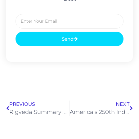
Send
PREVIOUS
NEXT
Rigveda Summary: The Ancient Treasure of Human Wisdom | Krishna Guruji
America’s 250th Independence Day: Global Prayer for Humanity and World Peace by Krishna Guruji