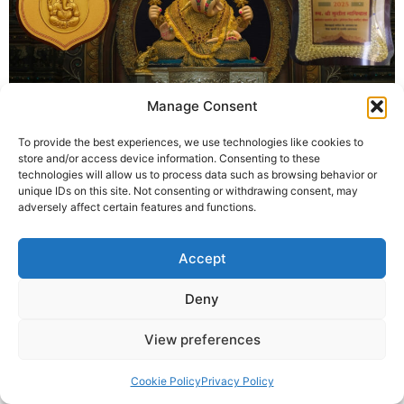
विघ्नहर्ता अवॉर्ड का जन्म कैसे हुआ | कृष्णा गुरुजी की आत्मकथा” के लिए
Manage Consent
बनाई गई है। इसमें गणेश आरती से प्रेरित विघ्नहर्ता अवॉर्ड की आध्यात्मिक
To provide the best experiences, we use technologies like cookies to
यात्रा को दर्शाया गया है, जो नेत्रदान, कुष्ठ रोग सेवा, निर्धन शिक्षा और
store and/or access device information. Consenting to these
मानवता की सेवा को समर्पित है।
technologies will allow us to process data such as browsing behavior or
unique IDs on this site. Not consenting or withdrawing consent, may
adversely affect certain features and functions.
© 2025 Krishna Guruji |
Privacy Policy
|
Cookie Policy
Accept
Deny
View preferences
Cookie Policy
Privacy Policy