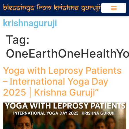
krishnaguruji
Tag:
OneEarthOneHealthY
Yoga with Leprosy Patients
– International Yoga Day
2025 | Krishna Guruji”