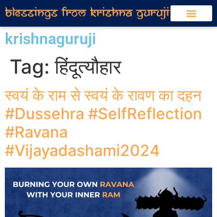
krishnaguruji
Tag:
हिंदूत्यौहार
स्वयं के राम से स्वयं के रावण का दहन
#Dussehra #SelfReflection
#Ravana
#Vijayadashami2024