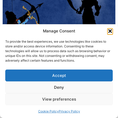
Manage Consent
To provide the best experiences, we use technologies like cookies to
विजयादशमी, जिसे दशहरा भी कहा जाता है, बुराई पर अच्छाई की जीत का पर्व
store and/or access device information. Consenting to these
technologies will allow us to process data such as browsing behavior or
है। यह पर्व रावण के पुतले के दहन के रूप में मनाया जाता है, जो प्रतीक है
unique IDs on this site. Not consenting or withdrawing consent, may
रावण के अहंकार और बुराई का अंत करने का। लेकिन क्या रावण वास्तव में
adversely affect certain features and functions.
केवल बुराई का प्रतीक था, या उसमें कुछ अच्छाइयाँ भी […]
Accept
© 2025 Krishna Guruji |
Privacy Policy
|
Cookie Policy
Deny
View preferences
Cookie Policy
Privacy Policy