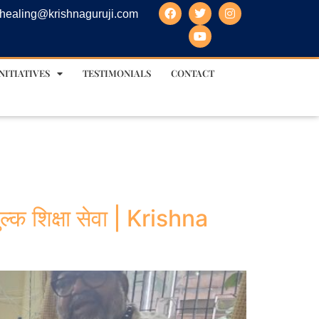
healing@krishnaguruji.com
NITIATIVES
TESTIMONIALS
CONTACT
ुल्क शिक्षा सेवा | Krishna