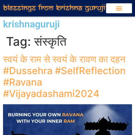
krishnaguruji
Tag:
संस्कृति
स्वयं के राम से स्वयं के रावण का दहन
#Dussehra #SelfReflection
#Ravana
#Vijayadashami2024