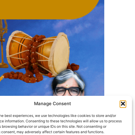
Manage Consent
he best experiences, we use technologies like cookies to store and/or
e information. Consenting to these technologies will allow us to process
ात्मिक विज्ञान को उजागर करते हैं और बताते हैं कि यह केवल
 browsing behavior or unique IDs on this site. Not consenting or
 consent, may adversely affect certain features and functions.