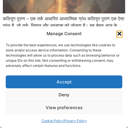
कलियुग पुराण – एक तर्क आधारित आध्यात्मिक ग्रंथ कलियुग पुराण एक ऐसा
ग्रंथ है, जो तर्क, विज्ञान और आध्यात्म को जोड़ता है। यह ईबुक आज के
युवाओं को सनातन धर्म से तार्किक और वैज्ञानिक दृष्टिकोण से जोड़ने का
Manage Consent
प्रयास करती है। इस पुस्तक में त्योहारों, परंपराओं और अनुष्ठानों को केवल
To provide the best experiences, we use technologies like cookies to
आस्था के रूप में नहीं […]
store and/or access device information. Consenting to these
technologies will allow us to process data such as browsing behavior or
© 2025 Krishna Guruji |
Privacy Policy
|
Cookie Policy
unique IDs on this site. Not consenting or withdrawing consent, may
adversely affect certain features and functions.
Accept
Deny
View preferences
Cookie Policy
Privacy Policy