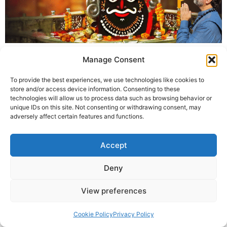
श्रावण मास में कृष्णा गुरुजी द्वारा रचित और स्वरबद्ध एक भावपूर्ण भजन
Manage Consent
“महाकाल तेरे आंगन में” – जो भस्म आरती के आध्यात्मिक अनुभव से प्रेरित
है। अब Spotify, YouTube और Amar Ujala पर उपलब्ध।
To provide the best experiences, we use technologies like cookies to
store and/or access device information. Consenting to these
technologies will allow us to process data such as browsing behavior or
© 2025 Krishna Guruji |
Privacy Policy
|
Cookie Policy
unique IDs on this site. Not consenting or withdrawing consent, may
adversely affect certain features and functions.
Accept
Deny
View preferences
Cookie Policy
Privacy Policy