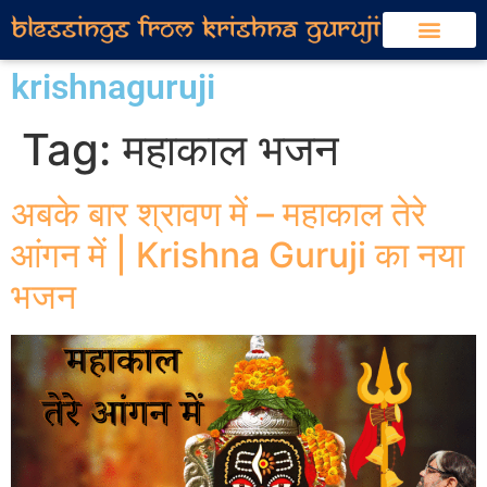
krishnaguruji
Tag:
महाकाल भजन
अबके बार श्रावण में – महाकाल तेरे
आंगन में | Krishna Guruji का नया
भजन