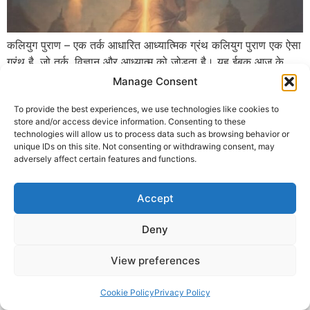
कलियुग पुराण – एक तर्क आधारित आध्यात्मिक ग्रंथ कलियुग पुराण एक ऐसा
ग्रंथ है, जो तर्क, विज्ञान और आध्यात्म को जोड़ता है। यह ईबुक आज के
युवाओं को सनातन धर्म से तार्किक और वैज्ञानिक दृष्टिकोण से जोड़ने का
Manage Consent
प्रयास करती है। इस पुस्तक में त्योहारों, परंपराओं और अनुष्ठानों को केवल
To provide the best experiences, we use technologies like cookies to
आस्था के रूप में नहीं […]
store and/or access device information. Consenting to these
technologies will allow us to process data such as browsing behavior or
© 2025 Krishna Guruji |
Privacy Policy
|
Cookie Policy
unique IDs on this site. Not consenting or withdrawing consent, may
adversely affect certain features and functions.
Accept
Deny
View preferences
Cookie Policy
Privacy Policy