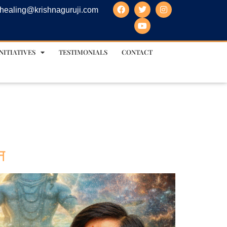
healing@krishnaguruji.com
NITIATIVES
TESTIMONIALS
CONTACT
न