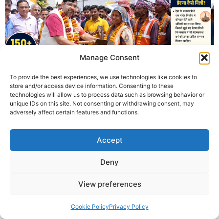
Manage Consent
To provide the best experiences, we use technologies like cookies to
store and/or access device information. Consenting to these
technologies will allow us to process data such as browsing behavior or
शनि जयंती एवं शनिचर अमावस्या पर उज्जैन में कृष्णा गुरुजी द्वारा 150 से
unique IDs on this site. Not consenting or withdrawing consent, may
adversely affect certain features and functions.
अधिक श्रमिकों का सम्मान कर उन्हें गैती, फावड़ा, तगारी सहित आवश्यक
लोहे के औजार वितरित किए गए। राम मंदिर निर्माण श्रमिकों के सम्मान से
प्रेरित इस अभियान ने श्रम सम्मान और मानव सेवा का संदेश दिया।
Accept
Deny
© 2025 Krishna Guruji |
Privacy Policy
|
Cookie Policy
View preferences
Cookie Policy
Privacy Policy