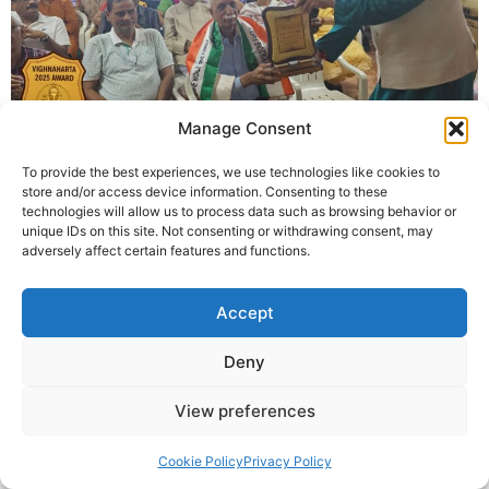
Manage Consent
“विघ्नहर्ता 2025 के अंतर्गत कृष्णा गुरुजी द्वारा ‘रानाडे फ्री एजुकेशन’ पहल
To provide the best experiences, we use technologies like cookies to
को आगे बढ़ाया जा रहा है—जहाँ गणेश आरती के मानवीय संदेश को सामाजिक
store and/or access device information. Consenting to these
सेवा से जोड़कर इंदौर के वंचित विद्यार्थियों को निशुल्क शिक्षा का अवसर दिया
technologies will allow us to process data such as browsing behavior or
जा रहा है। जानिए, कैसे आप भी किसी के जीवन के ‘विघ्नहर्ता’ बन सकते
unique IDs on this site. Not consenting or withdrawing consent, may
adversely affect certain features and functions.
हैं।”
© 2025 Krishna Guruji |
Privacy Policy
|
Cookie Policy
Accept
Deny
View preferences
Cookie Policy
Privacy Policy