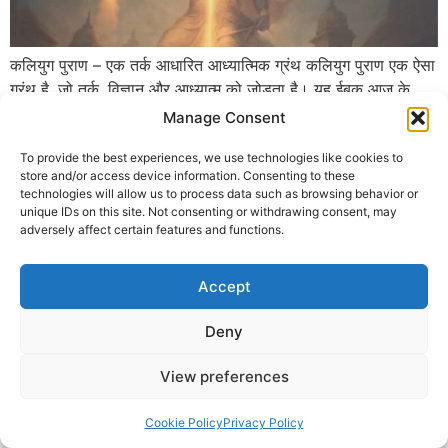
कलियुग पुराण – एक तर्क आधारित आध्यात्मिक ग्रंथ कलियुग पुराण एक ऐसा
ग्रंथ है, जो तर्क, विज्ञान और आध्यात्म को जोड़ता है। यह ईबुक आज के
युवाओं को सनातन धर्म से तार्किक और वैज्ञानिक दृष्टिकोण से जोड़ने का
Manage Consent
प्रयास करती है। इस पुस्तक में त्योहारों, परंपराओं और अनुष्ठानों को केवल
To provide the best experiences, we use technologies like cookies to
आस्था के रूप में नहीं […]
store and/or access device information. Consenting to these
technologies will allow us to process data such as browsing behavior or
© 2025 Krishna Guruji |
Privacy Policy
|
Cookie Policy
unique IDs on this site. Not consenting or withdrawing consent, may
adversely affect certain features and functions.
Accept
Deny
View preferences
Cookie Policy
Privacy Policy