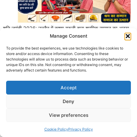
शनि जयंती 2026: उज्जैन में कृष्णा गुरुजी द्वारा श्रमिक सम्मान का अनूठा
अभियान फ्रीगंज में जरूरतमंद मजदूरों को वितरित होंगे आवश्यक लोहे के
Manage Consent
औजार शनि जयंती एवं शनिचर अमावस्या 2026 के पावन अवसर पर उज्जैन
To provide the best experiences, we use technologies like cookies to
के फ्रीगंज क्षेत्र स्थित घास मंडी चौराहा पर कृष्णा गुरुजी द्वारा जरूरतमंद
store and/or access device information. Consenting to these
श्रमिकों एवं कर्मशील वर्ग के सम्मान में विशेष […]
technologies will allow us to process data such as browsing behavior or
unique IDs on this site. Not consenting or withdrawing consent, may
adversely affect certain features and functions.
© 2025 Krishna Guruji |
Privacy Policy
|
Cookie Policy
Accept
Deny
View preferences
Cookie Policy
Privacy Policy